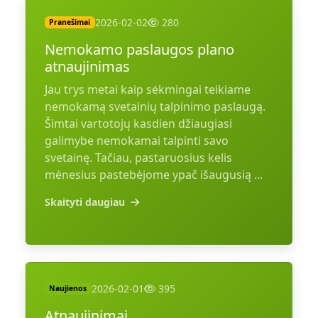
2026-02-02
280
Pranešimai
Nemokamo paslaugos plano
atnaujinimas
Jau trys metai kaip sėkmingai teikiame
nemokamą svetainių talpinimo paslaugą.
Šimtai vartotojų kasdien džiaugiasi
galimybe nemokamai talpinti savo
svetainę. Tačiau, pastaruosius kelis
mėnesius pastebėjome ypač išaugusią ...
Skaityti daugiau
2026-02-01
395
Naujienos
Atnaujinimai