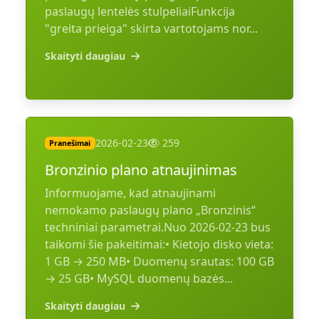
paslaugų lentelės stulpeliaiFunkcija
"greita prieiga" skirta vartotojams nor...
Skaityti daugiau
2026-02-23
259
Pranešimai
Bronzinio plano atnaujinimas
Informuojame, kad atnaujinami
nemokamo paslaugų plano „Bronzinis“
techniniai parametrai.Nuo 2026-02-23 bus
taikomi šie pakeitimai:• Kietojo disko vieta:
1 GB → 250 MB• Duomenų srautas: 100 GB
→ 25 GB• MySQL duomenų bazės...
Skaityti daugiau