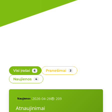
Visi įrašai
Pranešimai
6
2
Naujienos
4
2026-04-26
209
Naujienos
Atnaujinimai