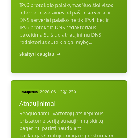
IPv6 protokolo palaikymasNuo šiol visos
interneto svetainės, el.pašto serveriai ir
DNS serveriai palaiko ne tik IPv4, bet ir
IPv6 protokolą.DNS redaktoriaus
pakeitimaiSu šiuo atnaujinimu DNS
redaktorius suteikia galimybę...
Skaityti daugiau
2026-03-12
250
Naujienos
Atnaujinimai
Reaguodami į vartotojų atsiliepimus,
pristatome seriją atnaujinimų skirtų
pagerinti patirtį naudojant
paslaugas.Greitoji prieiga ir perstumiami