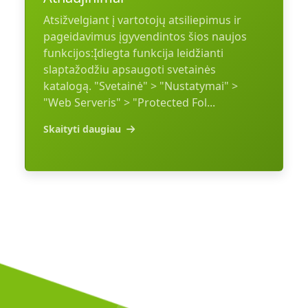
Atsižvelgiant į vartotojų atsiliepimus ir
pageidavimus įgyvendintos šios naujos
funkcijos:Įdiegta funkcija leidžianti
slaptažodžiu apsaugoti svetainės
katalogą. "Svetainė" > "Nustatymai" >
"Web Serveris" > "Protected Fol...
Skaityti daugiau