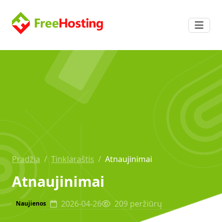
Pradžia
/
Tinklaraštis
/
Atnaujinimai
Atnaujinimai
2026-04-26
209 peržiūrų
Naujienos