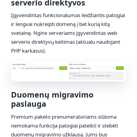
serverio direktyvos
Įgyvendintas funkcionalumas leidžiantis patogiai
ir lengvai nukreipti domeną į bet kurią kitą
svetainę. Nginx serveriams įgyvendintas web
serverio direktyvų keitimas (aktualu naudojant
PHP karkasus).
Duomenų migravimo
paslauga
Premium paketo prenumeratoriams siūloma
nemokama funkcija patogiai pateikti ir stebėti
duomenų migravimo užklausą. Jums bus