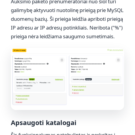
Auksinio paketo prenumeratoriai nuo šiol turi
galimybę aktyvuoti nuotolinę prieigą prie MySQL
duomenų bazių. Ši prieiga leidžia apriboti prieigą
IP adresu ar IP adresų potinkliais. Neribota ("%")
prieiga nėra leidžiama saugumo sumetimais.
Apsaugoti katalogai
Šis funkcionalumas patobulintas ir perkeltas į