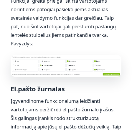
Funkcija "greita prieiga" skirta vartotojams
norintiems patogiai pasiekti jiems aktualias
svetainės valdymo funkcijas dar greičiau. Taip
pat, nuo šiol vartotojai gali perstumti paslaugų
lentelės stulpelius jiems patinkančia tvarka.
Pavyzdys:
El.pašto žurnalas
Įgyvendinome funkcionalumą leidžiantį
vartotojams peržiūrėti el.pašto žurnalo įrašus.
Šis galingas įrankis rodo struktūrizuotą
informaciją apie jūsų el.pašto dėžučių veiklą. Taip