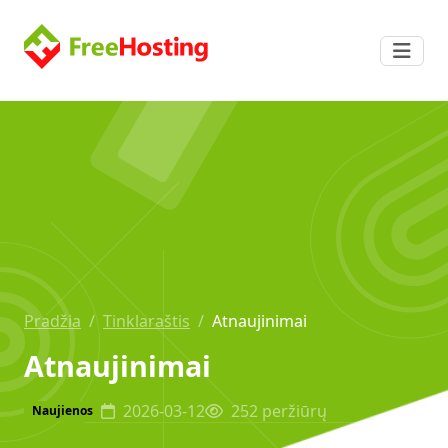
Pradžia
/
Tinklaraštis
/
Atnaujinimai
Atnaujinimai
2026-03-12
252 peržiūrų
Naujienos