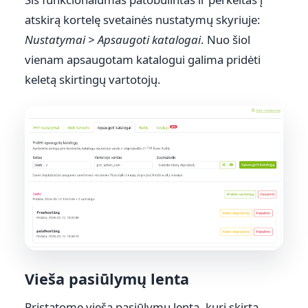
atskirą kortelę svetainės nustatymų skyriuje:
Nustatymai > Apsaugoti katalogai
. Nuo šiol
vienam apsaugotam katalogui galima pridėti
keletą skirtingų vartotojų.
Vieša pasiūlymų lenta
Pristatome viešą pasiūlymų lentą, kuri skirta