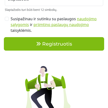
Slaptažodis turi būti bent 12 simbolių.
Susipažinau ir sutinku su paslaugos
naudojimo
sąlygomis
ir
priimtino paslaugų naudojimo
taisyklėmis.
Registruotis