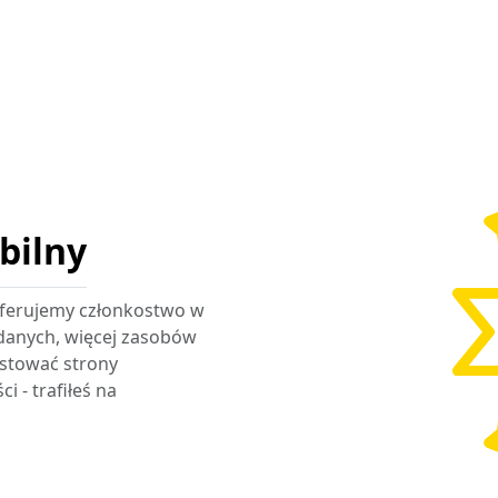
bilny
, oferujemy członkostwo w
danych, więcej zasobów
ostować strony
 - trafiłeś na