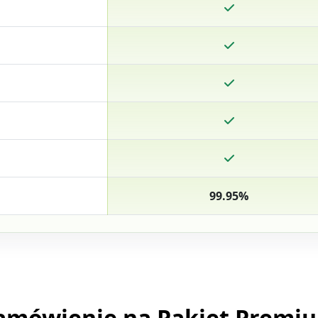
99.95%
amówienie na Pakiet Premi